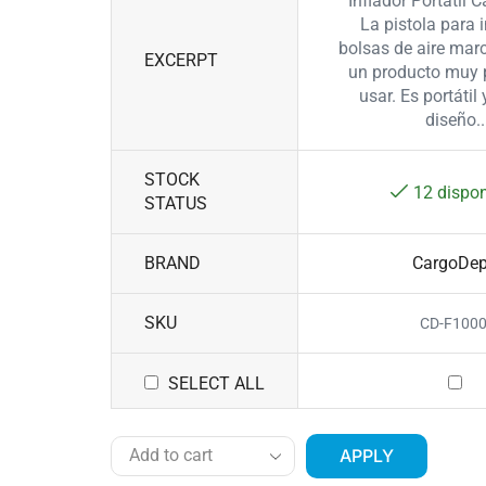
Inflador Portátil 
La pistola para 
bolsas de aire mar
EXCERPT
un producto muy p
usar. Es portátil 
diseño..
STOCK
12 dispon
STATUS
BRAND
CargoDep
SKU
CD-F100
SELECT ALL
APPLY