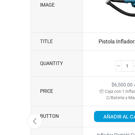
IMAGE
Pistola Inflador
TITLE
QUANTITY
$
6,500.00
PRICE
📦 Caja con 1 Infla
C/Bateria y M
BUTTON
AÑADIR AL C