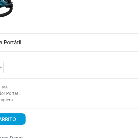
a Portátil
+ IVA
dor Portatil
anguera
ARRITO