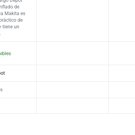
Cargo Depot
inflado de
ca Makita es
ráctico de
y tiene un
.
ibles
ot
06