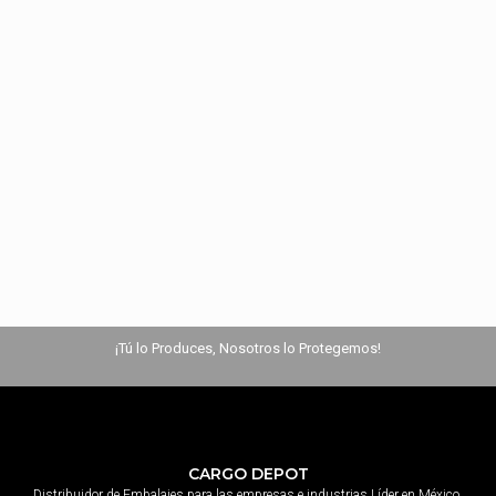
¡Tú lo Produces, Nosotros lo Protegemos!
CARGO DEPOT
Distribuidor de Embalajes para las empresas e industrias Líder en México.