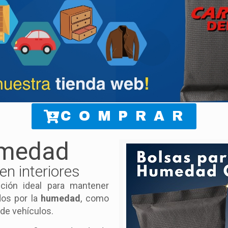
C O M P R A R
umedad
n interiores
ución ideal para mantener
os por la
humedad
, como
 de vehículos.