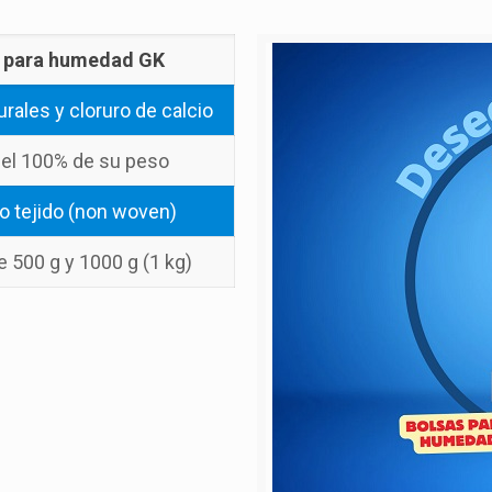
 para humedad GK
urales y cloruro de calcio
 el 100% de su peso
no tejido (non woven)
 500 g y 1000 g (1 kg)