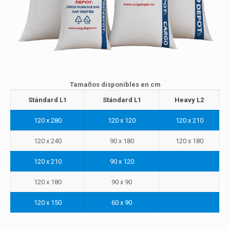
Tamaños disponibles en cm
Stándard L1
Stándard L1
Heavy L2
120 x 280
120 x 120
120 x 210
120 x 240
90 x 180
120 x 180
120 x 210
90 x 120
120 x 180
90 x 90
120 x 150
60 x 90