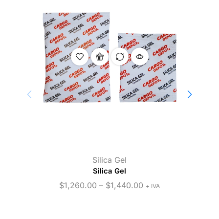
Silica Gel
Silica Gel
Bo
$
1,260.00
–
$
1,440.00
+ IVA